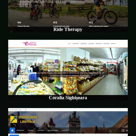
Ride Therapy
Coralia Sighișoara
Ride Therapy