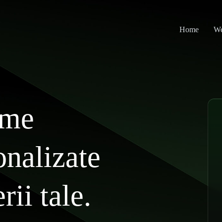
Home
We
eme
onalizate
rii tale.