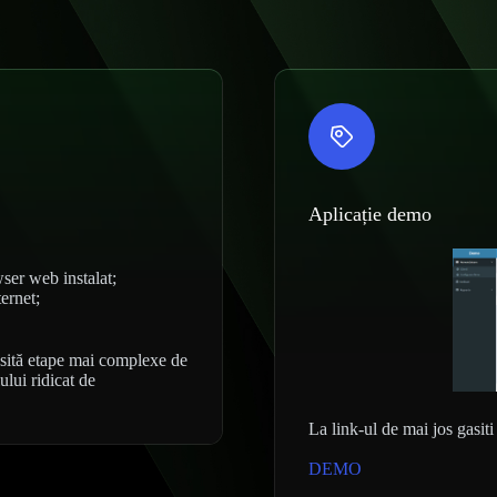
Aplicație demo
ser web instalat;
ternet;
cesită etape mai complexe de
lului ridicat de
La link-ul de mai jos gasit
DEMO