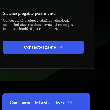
Sisteme pregătite pentru viitor
Concepute să evolueze odată cu tehnologia,
menținând afacerea dumneavoastră cu un pas
înaintea schimbării și a concurenței.
Contactează-ne
Componente de bază ale dezvoltării