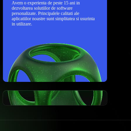
Avem o experienta de peste 15 ani in
dezvoltarea solutiilor de software
personalizate. Principalele calitati ale
aplicatiilor noastre sunt simplitatea si usurinta
in utilizare.