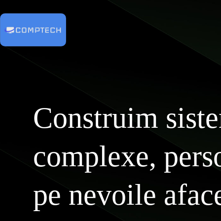
Sari
la
conținut
Construim sist
complexe, pers
pe nevoile aface